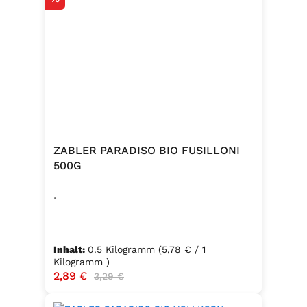
ZABLER PARADISO BIO FUSILLONI
500G
.
Inhalt:
0.5 Kilogramm
(5,78 € / 1
Kilogramm )
Verkaufspreis:
2,89 €
Regulärer Preis:
3,29 €