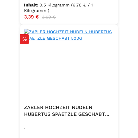
Hartweizengrieß, frische Eier
Inhalt:
0.5 Kilogramm
(6,78 € / 1
(Güteklasse A), Trinkwasser ✅
Kilogramm )
Verkaufspreis:
3,39 €
Regulärer Preis:
3,69 €
Hergestellt in Baden – Qualität seit
Generationen
Rabatt
%
ZABLER HOCHZEIT NUDELN
HUBERTUS SPAETZLE GESCHABT
500G
.