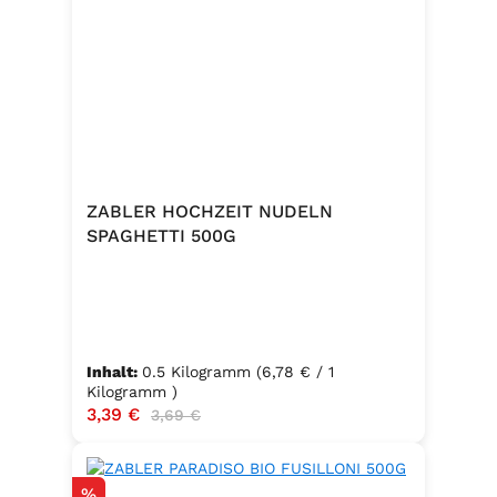
ZABLER HOCHZEIT NUDELN
SPAGHETTI 500G
Inhalt:
0.5 Kilogramm
(6,78 € / 1
Kilogramm )
Verkaufspreis:
3,39 €
Regulärer Preis:
3,69 €
Rabatt
%