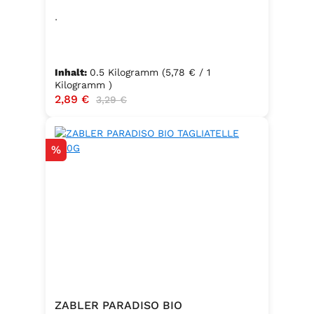
.
Inhalt:
0.5 Kilogramm
(5,78 € / 1
Kilogramm )
Verkaufspreis:
2,89 €
Regulärer Preis:
3,29 €
Rabatt
%
ZABLER PARADISO BIO