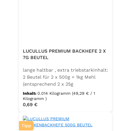
LUCULLUS PREMIUM BACKHEFE 2 X
7G BEUTEL
lange haltbar , extra triebstarkInhalt:
2 Beutel für 2 x 500g = 1kg Mehl
(entsprechend 2 x 25g
Frischhefe)Zutaten: Trockenbackhefe
Inhalt:
0.014 Kilogramm
(49,29 € / 1
, Emulgator E491 (Unter
Kilogramm )
Regulärer Preis:
0,69 €
Schutzatmosphäre verpackt)
Tipp