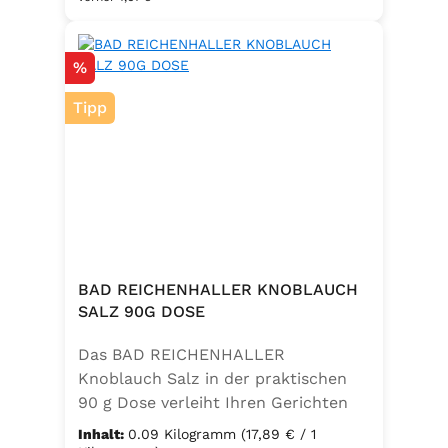
Salz zu einem vielseitigen
Küchenhelfer. Ideal zum Würzen von
Rabatt
%
Suppen, Salaten, Gemüse- und
Kartoffelgerichten. Geeignet für die
Tipp
vegetarische und vegane Küche
sowie glutenfrei – perfekt für eine
ausgewogene Ernährung mit
zusätzlichem Jod und Folsäure.
Zutaten:Siedesalz, 17,5 % Kräuter
und Gewürze (Petersilie, Sellerie,
Zwiebel, Basilikum, Dill, Majoran,
Lorbeer, Rosmarin, Oregano,
BAD REICHENHALLER KNOBLAUCH
Thymian), Trennmittel Calciumsalze
SALZ 90G DOSE
der Speisefettsäuren, Folsäure,
Das BAD REICHENHALLER
Kaliumjodat.
Knoblauch Salz in der praktischen
90 g Dose verleiht Ihren Gerichten
einen vollmundigen, aromatischen
Inhalt:
0.09 Kilogramm
(17,89 € / 1