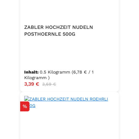
ZABLER HOCHZEIT NUDELN
POSTHOERNLE 500G
Inhalt:
0.5 Kilogramm
(6,78 € / 1
Kilogramm )
Verkaufspreis:
3,39 €
Regulärer Preis:
3,69 €
Rabatt
%