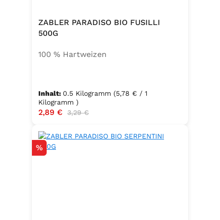
ZABLER PARADISO BIO FUSILLI
500G
100 % Hartweizen
Inhalt:
0.5 Kilogramm
(5,78 € / 1
Kilogramm )
Verkaufspreis:
2,89 €
Regulärer Preis:
3,29 €
Rabatt
%