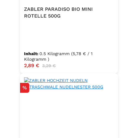
ZABLER PARADISO BIO MINI
ROTELLE 500G
Inhalt:
0.5 Kilogramm
(5,78 € / 1
Kilogramm )
Verkaufspreis:
2,89 €
Regulärer Preis:
3,29 €
Rabatt
%