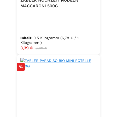
ZABLER HOCHZEIT NUDELN
MACCARONI 500G
Inhalt:
0.5 Kilogramm
(6,78 € / 1
Kilogramm )
Verkaufspreis:
3,39 €
Regulärer Preis:
3,69 €
Rabatt
%