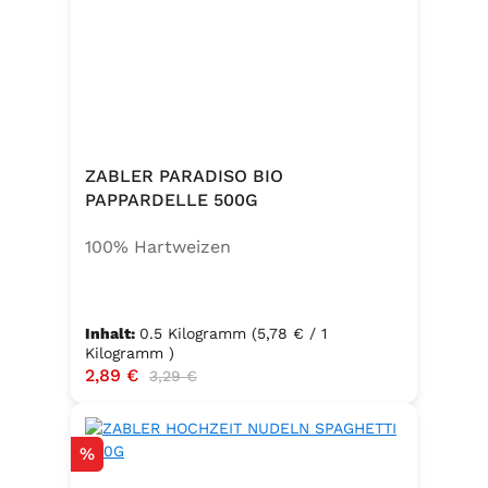
ZABLER PARADISO BIO
PAPPARDELLE 500G
100% Hartweizen
Inhalt:
0.5 Kilogramm
(5,78 € / 1
Kilogramm )
Verkaufspreis:
2,89 €
Regulärer Preis:
3,29 €
Rabatt
%