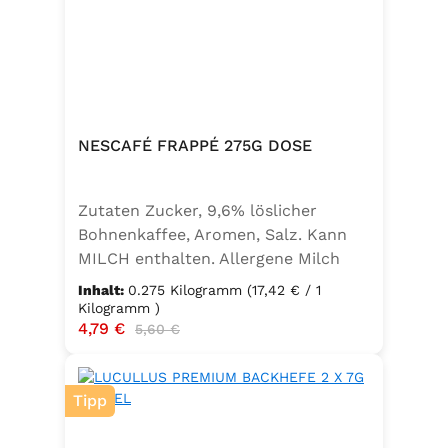
NESCAFÉ FRAPPÉ 275G DOSE
Zutaten Zucker, 9,6% löslicher
Bohnenkaffee, Aromen, Salz. Kann
MILCH enthalten. Allergene Milch
und daraus gewonnene Erzeugnisse
Inhalt:
0.275 Kilogramm
(17,42 € / 1
Kilogramm )
Verkaufspreis:
4,79 €
Regulärer Preis:
5,60 €
Tipp