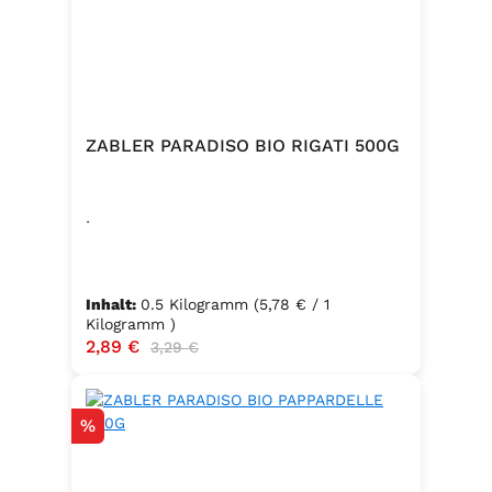
ZABLER PARADISO BIO RIGATI 500G
.
Inhalt:
0.5 Kilogramm
(5,78 € / 1
Kilogramm )
Verkaufspreis:
2,89 €
Regulärer Preis:
3,29 €
Rabatt
%