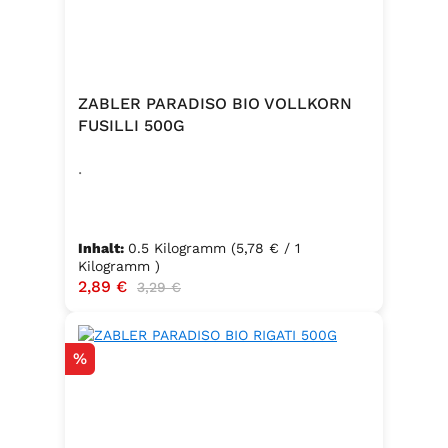
ZABLER PARADISO BIO VOLLKORN
FUSILLI 500G
.
Inhalt:
0.5 Kilogramm
(5,78 € / 1
Kilogramm )
Verkaufspreis:
2,89 €
Regulärer Preis:
3,29 €
Rabatt
%