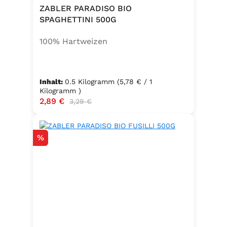
ZABLER PARADISO BIO
SPAGHETTINI 500G
100% Hartweizen
Inhalt:
0.5 Kilogramm
(5,78 € / 1
Kilogramm )
Verkaufspreis:
2,89 €
Regulärer Preis:
3,29 €
Rabatt
%