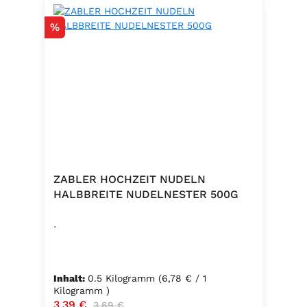
Rabatt
%
ZABLER HOCHZEIT NUDELN
HALBBREITE NUDELNESTER 500G
.
Inhalt:
0.5 Kilogramm
(6,78 € / 1
Kilogramm )
Verkaufspreis:
3,39 €
Regulärer Preis:
3,69 €