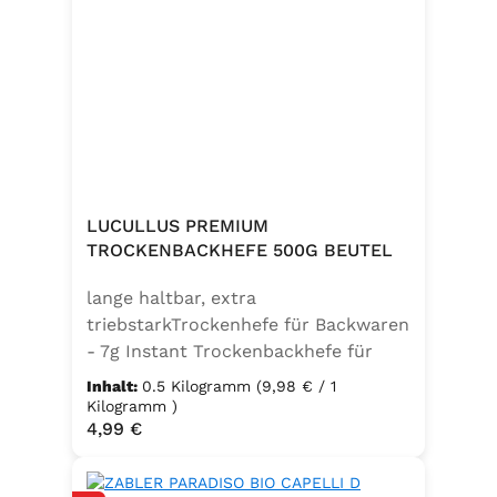
LUCULLUS PREMIUM
TROCKENBACKHEFE 500G BEUTEL
lange haltbar, extra
triebstarkTrockenhefe für Backwaren
- 7g Instant Trockenbackhefe für
500g Weizenmehl, entspricht 25g
Inhalt:
0.5 Kilogramm
(9,98 € / 1
FrischhefeZutaten: Trockenbackhefe,
Kilogramm )
Regulärer Preis:
4,99 €
Emulgator Sorbitanmonostearat
(E491)