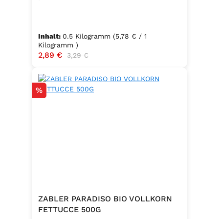
Inhalt:
0.5 Kilogramm
(5,78 € / 1
Kilogramm )
Verkaufspreis:
2,89 €
Regulärer Preis:
3,29 €
Rabatt
%
ZABLER PARADISO BIO VOLLKORN
FETTUCCE 500G