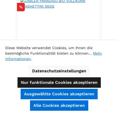
Rabatt
%
Diese Website verwendet Cookies, um Ihnen die
bestmögliche Funktionalität bieten zu können...
Mehr
Informationen
.
ZABLER PARADISO BIO VOLLKORN
SPAGHETTINI 500G
Datenschutzeinstellungen
.
Nur funktionale Cookies akzeptieren
Ausgewählte Cookies akzeptieren
Inhalt:
0.5 Kilogramm
(5,78 € / 1
SEHR GUT
(4.74 / 5)
Alle Cookies akzeptieren
Kilogramm )
aus
39
Bewertungen bei: shopauskunft.de, ausgezeichnet.org, shopvote.de ⓘ
Verkaufspreis:
Informationen zur Echtheit der Bewertungen
2,89 €
Regulärer Preis:
3,29 €