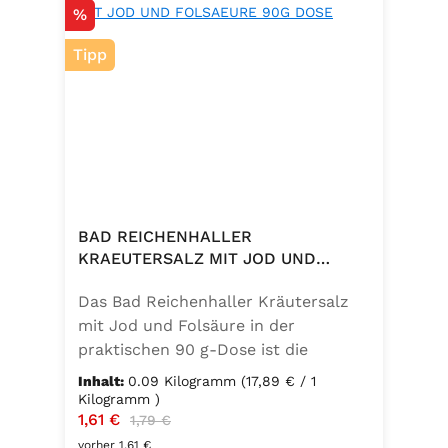
Rabatt
%
Tipp
BAD REICHENHALLER
KRAEUTERSALZ MIT JOD UND
FOLSAEURE 90G DOSE
Das Bad Reichenhaller Kräutersalz
mit Jod und Folsäure in der
praktischen 90 g-Dose ist die
aromatische Würzmischung für eine
Inhalt:
0.09 Kilogramm
(17,89 € / 1
bewusste Ernährung. Fein
Kilogramm )
Verkaufspreis:
1,61 €
Regulärer Preis:
abgestimmte Gartenkräuter
1,79 €
verbinden sich mit hochwertigem
vorher 1,61 €