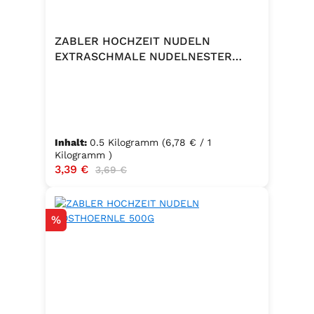
ZABLER HOCHZEIT NUDELN
EXTRASCHMALE NUDELNESTER
500G
Inhalt:
0.5 Kilogramm
(6,78 € / 1
Kilogramm )
Verkaufspreis:
3,39 €
Regulärer Preis:
3,69 €
Rabatt
%