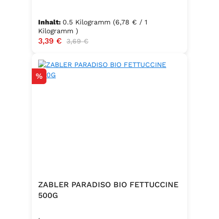
Inhalt:
0.5 Kilogramm
(6,78 € / 1
Kilogramm )
Verkaufspreis:
3,39 €
Regulärer Preis:
3,69 €
Rabatt
%
ZABLER PARADISO BIO FETTUCCINE
500G
.