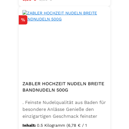
Rabatt
%
ZABLER HOCHZEIT NUDELN BREITE
BANDNUDELN 500G
. Feinste Nudelqualität aus Baden für
besondere Anlässe Genieße den
einzigartigen Geschmack feinster
Bandnudeln – mit den Zabler
Inhalt:
0.5 Kilogramm
(6,78 € / 1