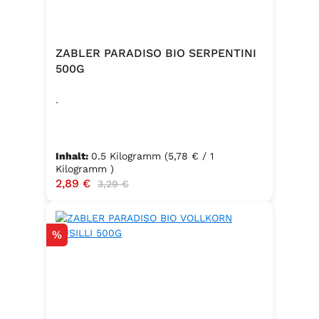
ZABLER PARADISO BIO SERPENTINI
500G
.
Inhalt:
0.5 Kilogramm
(5,78 € / 1
Kilogramm )
Verkaufspreis:
2,89 €
Regulärer Preis:
3,29 €
Rabatt
%