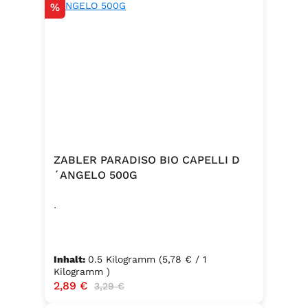
Rabatt
%
ZABLER PARADISO BIO CAPELLI D
´ANGELO 500G
.
Inhalt:
0.5 Kilogramm
(5,78 € / 1
Kilogramm )
Verkaufspreis:
2,89 €
Regulärer Preis:
3,29 €