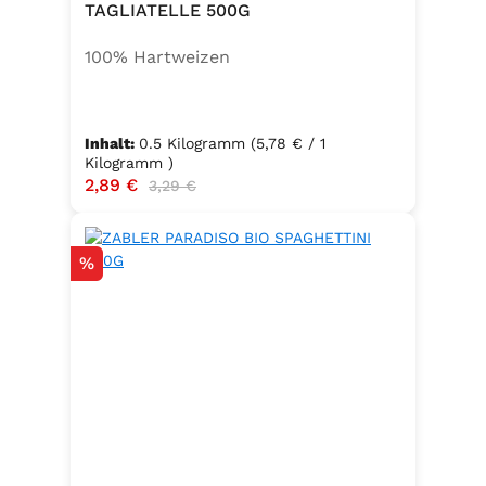
TAGLIATELLE 500G
100% Hartweizen
Inhalt:
0.5 Kilogramm
(5,78 € / 1
Kilogramm )
Verkaufspreis:
2,89 €
Regulärer Preis:
3,29 €
Rabatt
%