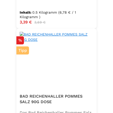
Inhalt:
0.5 Kilogramm
(6,78 € / 1
Kilogramm )
Verkaufspreis:
3,39 €
Regulärer Preis:
3,69 €
Rabatt
%
Tipp
BAD REICHENHALLER POMMES
SALZ 90G DOSE
Das Bad Reichenhaller Pommes Salz