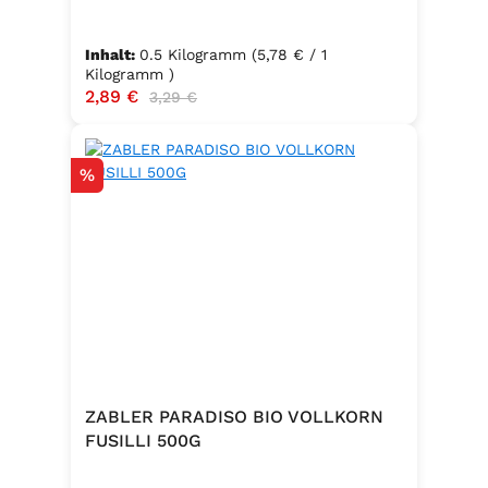
Inhalt:
0.5 Kilogramm
(5,78 € / 1
Kilogramm )
Verkaufspreis:
2,89 €
Regulärer Preis:
3,29 €
Rabatt
%
ZABLER PARADISO BIO VOLLKORN
FUSILLI 500G
.