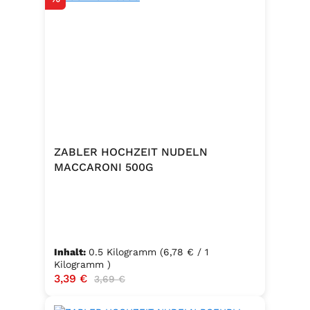
ZABLER HOCHZEIT NUDELN
MACCARONI 500G
Inhalt:
0.5 Kilogramm
(6,78 € / 1
Kilogramm )
Verkaufspreis:
3,39 €
Regulärer Preis:
3,69 €