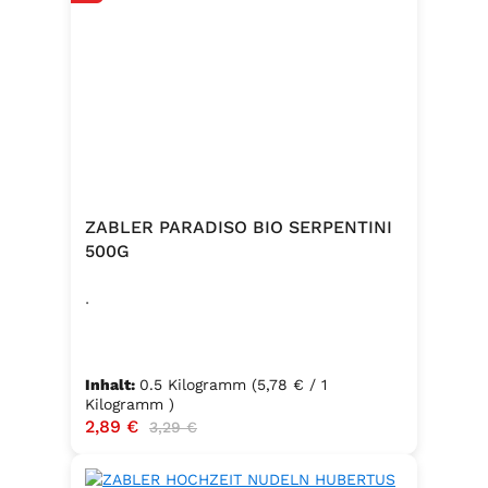
ZABLER PARADISO BIO SERPENTINI
500G
.
Inhalt:
0.5 Kilogramm
(5,78 € / 1
Kilogramm )
Verkaufspreis:
2,89 €
Regulärer Preis:
3,29 €