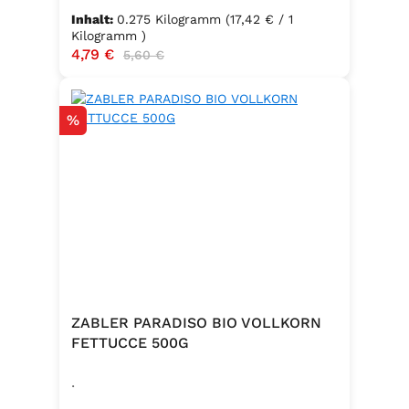
und daraus gewonnene Erzeugnisse
Inhalt:
0.275 Kilogramm
(17,42 € / 1
Kilogramm )
Verkaufspreis:
4,79 €
Regulärer Preis:
5,60 €
Rabatt
%
ZABLER PARADISO BIO VOLLKORN
FETTUCCE 500G
.