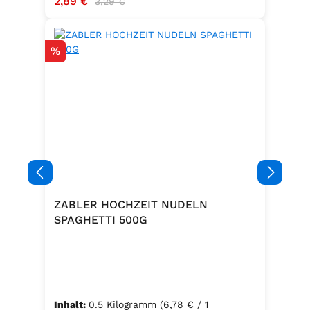
Verkaufspreis:
2,89 €
3,29 €
Rabatt
%
ZABLER HOCHZEIT NUDELN
SPAGHETTI 500G
Inhalt:
0.5 Kilogramm
(6,78 € / 1