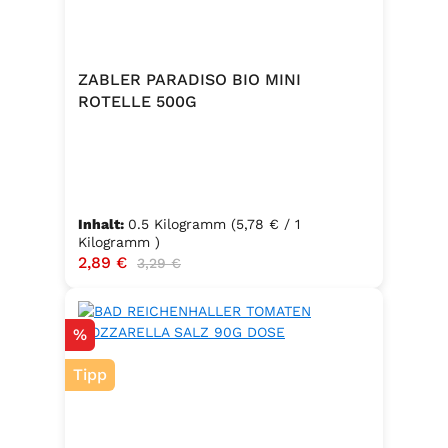
ZABLER PARADISO BIO MINI
ROTELLE 500G
Inhalt:
0.5 Kilogramm
(5,78 € / 1
Kilogramm )
Verkaufspreis:
2,89 €
Regulärer Preis:
3,29 €
Rabatt
%
Tipp