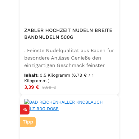
ZABLER HOCHZEIT NUDELN BREITE
BANDNUDELN 500G
. Feinste Nudelqualität aus Baden für
besondere Anlässe Genieße den
einzigartigen Geschmack feinster
Bandnudeln – mit den Zabler
Inhalt:
0.5 Kilogramm
(6,78 € / 1
Hochzeit Nudeln holst du dir echte
Kilogramm )
Verkaufspreis:
3,39 €
Regulärer Preis:
badische Qualität auf den Teller.
3,69 €
Hergestellt aus 100 % reinem
Hartweizengrieß, täglich frisch
Rabatt
%
aufgeschlagenen Eiern der
Güteklasse A und klarem
Tipp
Trinkwasser, bieten diese Nudeln ein
besonderes Geschmackserlebnis –