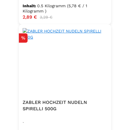
Inhalt:
0.5 Kilogramm
(5,78 € / 1
Kilogramm )
Verkaufspreis:
2,89 €
Regulärer Preis:
3,29 €
Rabatt
%
ZABLER HOCHZEIT NUDELN
SPIRELLI 500G
.