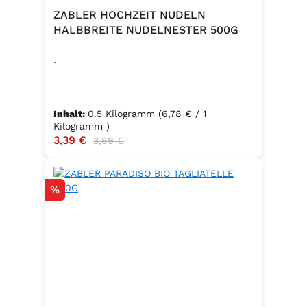
ZABLER HOCHZEIT NUDELN
HALBBREITE NUDELNESTER 500G
.
Inhalt:
0.5 Kilogramm
(6,78 € / 1
Kilogramm )
Verkaufspreis:
3,39 €
Regulärer Preis:
3,69 €
Rabatt
%