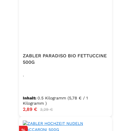
ZABLER PARADISO BIO FETTUCCINE
500G
.
Inhalt:
0.5 Kilogramm
(5,78 € / 1
Kilogramm )
Verkaufspreis:
2,89 €
Regulärer Preis:
3,29 €
Rabatt
%