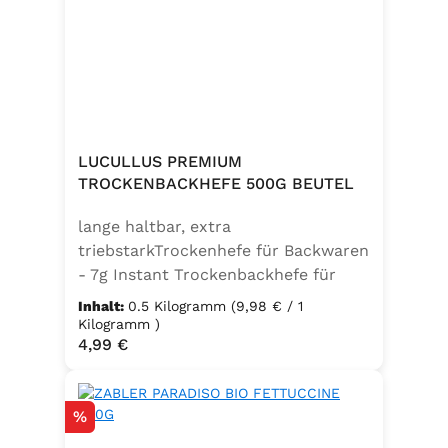
weitere Speisen. Ohne
Geschmacksverstärker, vegan und
glutenfrei – für natürlichen Genuss
in bester Qualität. Zutaten:Siedesalz,
17,7% Kräuter (Basilikum 10,6%,
Oregano, Thymian), Knoblauch,
Trennmittel Calciumsalze der
LUCULLUS PREMIUM
Speisefettsäuren, Folsäure,
TROCKENBACKHEFE 500G BEUTEL
Kaliumjodat.Kann Spuren von
lange haltbar, extra
Sellerie enthalten.
triebstarkTrockenhefe für Backwaren
- 7g Instant Trockenbackhefe für
500g Weizenmehl, entspricht 25g
Inhalt:
0.5 Kilogramm
(9,98 € / 1
FrischhefeZutaten: Trockenbackhefe,
Kilogramm )
Regulärer Preis:
4,99 €
Emulgator Sorbitanmonostearat
(E491)
Rabatt
%