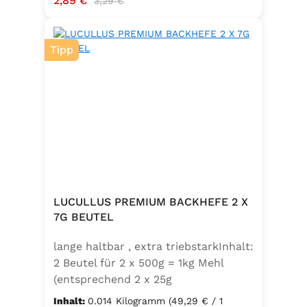
2,89 €
3,29 €
Tipp
LUCULLUS PREMIUM BACKHEFE 2 X
7G BEUTEL
lange haltbar , extra triebstarkInhalt:
2 Beutel für 2 x 500g = 1kg Mehl
(entsprechend 2 x 25g
Frischhefe)Zutaten: Trockenbackhefe
Inhalt:
0.014 Kilogramm
(49,29 € / 1