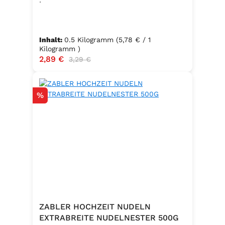
Inhalt:
0.5 Kilogramm
(5,78 € / 1
Kilogramm )
Verkaufspreis:
2,89 €
Regulärer Preis:
3,29 €
Rabatt
%
ZABLER HOCHZEIT NUDELN
EXTRABREITE NUDELNESTER 500G