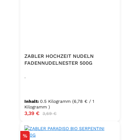
Knoblauch, 5 % Kräuter und
Gewürze (Petersilie, Sellerie, Zwiebel,
Basilikum, Dill, Majoran, Lorbeer,
Rosmarin, Oregano, Thymian),
Trennmittel Calciumsalze der
Speisefettsäuren, Folsäure,
Kaliumjodat.
ZABLER HOCHZEIT NUDELN
FADENNUDELNESTER 500G
.
Inhalt:
0.5 Kilogramm
(6,78 € / 1
Kilogramm )
Verkaufspreis:
3,39 €
Regulärer Preis:
3,69 €
Rabatt
%