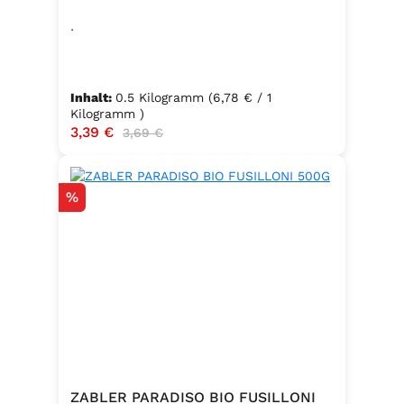
.
Inhalt:
0.5 Kilogramm
(6,78 € / 1
Kilogramm )
Verkaufspreis:
3,39 €
Regulärer Preis:
3,69 €
Rabatt
%
ZABLER PARADISO BIO FUSILLONI