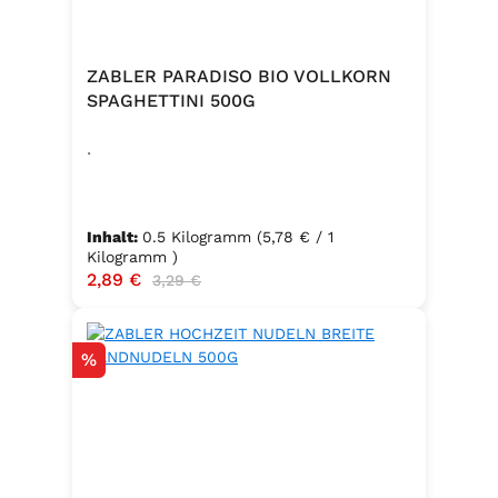
und Gewürze (Petersilie, Sellerie,
Zwiebel, Basilikum, Dill, Majoran,
Lorbeer, Rosmarin, Oregano,
ZABLER PARADISO BIO VOLLKORN
Thymian), Trennmittel Calciumsalze
SPAGHETTINI 500G
der Speisefettsäuren, Folsäure,
.
Kaliumjodat.
Inhalt:
0.5 Kilogramm
(5,78 € / 1
Kilogramm )
Verkaufspreis:
2,89 €
Regulärer Preis:
3,29 €
Rabatt
%