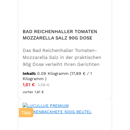
BAD REICHENHALLER TOMATEN
MOZZARELLA SALZ 90G DOSE
Das Bad Reichenhaller Tomaten-
Mozzarella Salz in der praktischen
90g Dose verleiht Ihren Gerichten
eine mediterrane Note. Ideal für
Inhalt:
0.09 Kilogramm
(17,89 € / 1
Caprese, Salate, Pasta und viele
Kilogramm )
Verkaufspreis:
1,61 €
Regulärer Preis:
weitere Speisen. Ohne
1,79 €
Geschmacksverstärker, vegan und
vorher 1,61 €
glutenfrei – für natürlichen Genuss
in bester Qualität. in der praktischen
Tipp
90g Dose verleiht Ihren Gerichten
eine mediterrane Note. Ideal für
Caprese, Salate, Pasta und viele