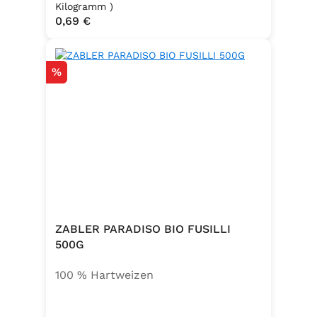
, Emulgator E491 (Unter
Kilogramm )
Regulärer Preis:
0,69 €
Schutzatmosphäre verpackt)
Rabatt
%
ZABLER PARADISO BIO FUSILLI
500G
100 % Hartweizen