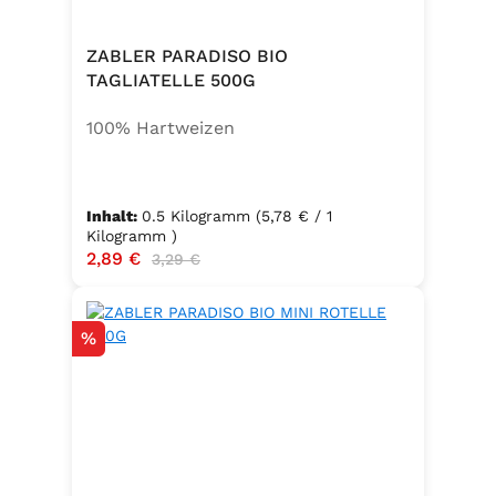
ZABLER PARADISO BIO
TAGLIATELLE 500G
100% Hartweizen
Inhalt:
0.5 Kilogramm
(5,78 € / 1
Kilogramm )
Verkaufspreis:
2,89 €
Regulärer Preis:
3,29 €
Rabatt
%