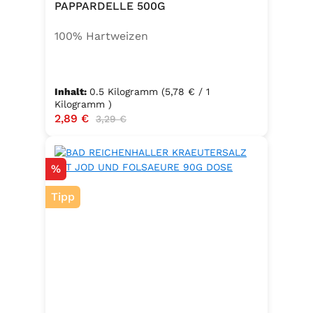
PAPPARDELLE 500G
100% Hartweizen
Inhalt:
0.5 Kilogramm
(5,78 € / 1
Kilogramm )
Verkaufspreis:
2,89 €
Regulärer Preis:
3,29 €
Rabatt
%
Tipp