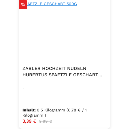
Rabatt
%
ZABLER HOCHZEIT NUDELN
HUBERTUS SPAETZLE GESCHABT
500G
.
Inhalt:
0.5 Kilogramm
(6,78 € / 1
Kilogramm )
Verkaufspreis:
3,39 €
Regulärer Preis:
3,69 €