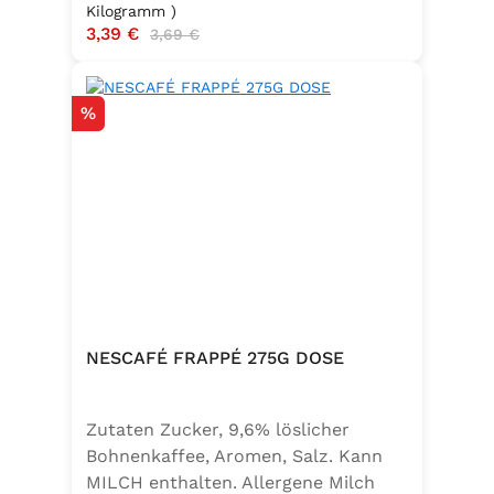
Kilogramm )
Verkaufspreis:
3,39 €
Regulärer Preis:
3,69 €
Rabatt
%
NESCAFÉ FRAPPÉ 275G DOSE
Zutaten Zucker, 9,6% löslicher
Bohnenkaffee, Aromen, Salz. Kann
MILCH enthalten. Allergene Milch