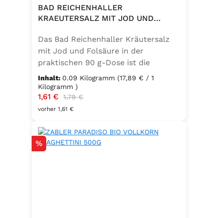
BAD REICHENHALLER
KRAEUTERSALZ MIT JOD UND
FOLSAEURE 90G DOSE
Das Bad Reichenhaller Kräutersalz
mit Jod und Folsäure in der
praktischen 90 g-Dose ist die
aromatische Würzmischung für eine
Inhalt:
0.09 Kilogramm
(17,89 € / 1
bewusste Ernährung. Fein
Kilogramm )
Verkaufspreis:
1,61 €
Regulärer Preis:
abgestimmte Gartenkräuter
1,79 €
verbinden sich mit hochwertigem
vorher 1,61 €
Salz zu einem vielseitigen
Küchenhelfer. Ideal zum Würzen von
Rabatt
%
Suppen, Salaten, Gemüse- und
Kartoffelgerichten. Geeignet für die
vegetarische und vegane Küche
sowie glutenfrei – perfekt für eine
ausgewogene Ernährung mit
zusätzlichem Jod und Folsäure.
Zutaten:Siedesalz, 17,5 % Kräuter