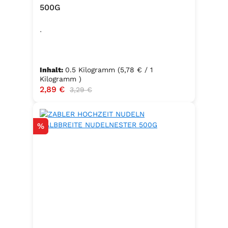
500G
.
Inhalt:
0.5 Kilogramm
(5,78 € / 1
Kilogramm )
Verkaufspreis:
2,89 €
Regulärer Preis:
3,29 €
Rabatt
%