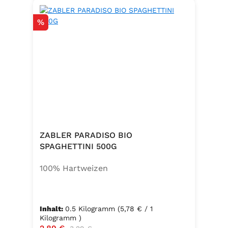
Rabatt
%
ZABLER PARADISO BIO
SPAGHETTINI 500G
100% Hartweizen
Inhalt:
0.5 Kilogramm
(5,78 € / 1
Kilogramm )
Verkaufspreis:
Regulärer Preis: