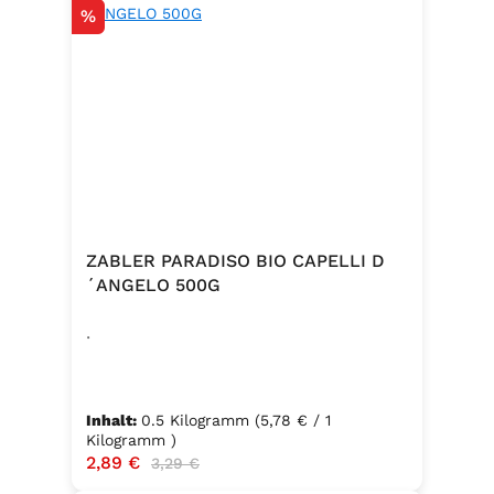
Rabatt
%
ZABLER PARADISO BIO CAPELLI D
´ANGELO 500G
.
Inhalt:
0.5 Kilogramm
(5,78 € / 1
Kilogramm )
Verkaufspreis:
2,89 €
Regulärer Preis:
3,29 €