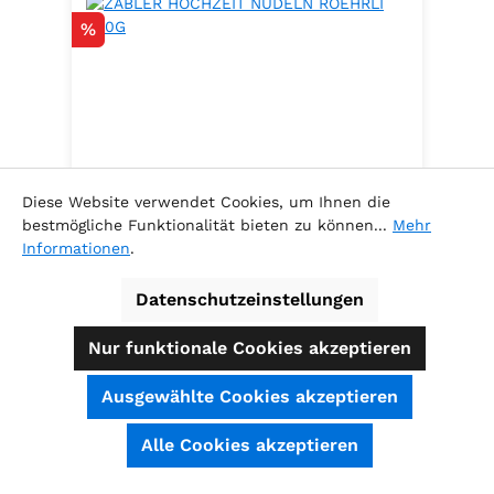
Rabatt
%
Diese Website verwendet Cookies, um Ihnen die
bestmögliche Funktionalität bieten zu können...
Mehr
Informationen
.
ZABLER HOCHZEIT NUDELN
ROEHRLI 500G
Datenschutzeinstellungen
Nur funktionale Cookies akzeptieren
Ausgewählte Cookies akzeptieren
Inhalt:
0.5 Kilogramm
(6,78 € / 1
SEHR GUT
(4.74 / 5)
Alle Cookies akzeptieren
Kilogramm )
aus
39
Bewertungen bei: shopauskunft.de, ausgezeichnet.org, shopvote.de ⓘ
Verkaufspreis:
Informationen zur Echtheit der Bewertungen
3,39 €
Regulärer Preis:
3,69 €