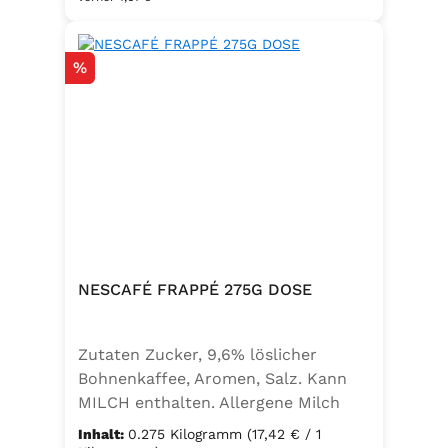
mit Jod angereichert. Ideal für eine
bewusste Ernährung und
Rabatt
%
unkomplizierte Würzung in der
Küche oder unterwegs.
Zutaten:Siedesalz, 19,2 % Kräuter
und Gewürze (Paprika, Zwiebel,
Pfeffer, Muskatblüte), Trennmittel
Calciumsalze der Speisefettsäuren,
Folsäure, Kaliumjodat.Kann Spuren
von Sellerie enthalten.
NESCAFÉ FRAPPÉ 275G DOSE
Zutaten Zucker, 9,6% löslicher
Bohnenkaffee, Aromen, Salz. Kann
MILCH enthalten. Allergene Milch
und daraus gewonnene Erzeugnisse
Inhalt:
0.275 Kilogramm
(17,42 € / 1