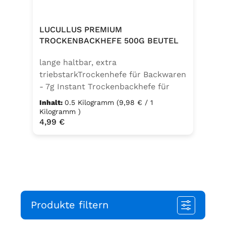
17,7% Kräuter (Basilikum 10,6%,
Oregano, Thymian), Knoblauch,
Trennmittel Calciumsalze der
LUCULLUS PREMIUM
Speisefettsäuren, Folsäure,
TROCKENBACKHEFE 500G BEUTEL
Kaliumjodat.Kann Spuren von
lange haltbar, extra
Sellerie enthalten.
triebstarkTrockenhefe für Backwaren
- 7g Instant Trockenbackhefe für
500g Weizenmehl, entspricht 25g
Inhalt:
0.5 Kilogramm
(9,98 € / 1
FrischhefeZutaten: Trockenbackhefe,
Kilogramm )
Regulärer Preis:
4,99 €
Emulgator Sorbitanmonostearat
(E491)
Produkte filtern