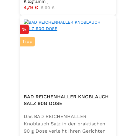
Kilogramm )
Verkaufspreis:
4,79 €
Regulärer Preis:
5,60 €
Rabatt
%
Tipp
BAD REICHENHALLER KNOBLAUCH
SALZ 90G DOSE
Das BAD REICHENHALLER
Knoblauch Salz in der praktischen
90 g Dose verleiht Ihren Gerichten