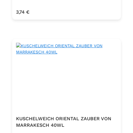
Regulärer Preis:
3,74 €
KUSCHELWEICH ORIENTAL ZAUBER VON
MARRAKESCH 40WL