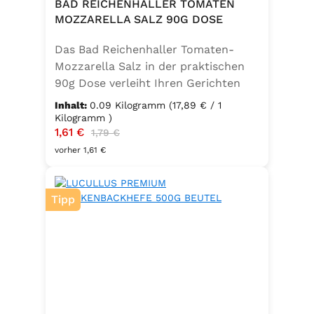
BAD REICHENHALLER TOMATEN
MOZZARELLA SALZ 90G DOSE
Das Bad Reichenhaller Tomaten-
Mozzarella Salz in der praktischen
90g Dose verleiht Ihren Gerichten
eine mediterrane Note. Ideal für
Inhalt:
0.09 Kilogramm
(17,89 € / 1
Caprese, Salate, Pasta und viele
Kilogramm )
Verkaufspreis:
1,61 €
Regulärer Preis:
weitere Speisen. Ohne
1,79 €
Geschmacksverstärker, vegan und
vorher 1,61 €
glutenfrei – für natürlichen Genuss
in bester Qualität. in der praktischen
Tipp
90g Dose verleiht Ihren Gerichten
eine mediterrane Note. Ideal für
Caprese, Salate, Pasta und viele
weitere Speisen. Ohne
Geschmacksverstärker, vegan und
glutenfrei – für natürlichen Genuss
in bester Qualität. Zutaten:Siedesalz,