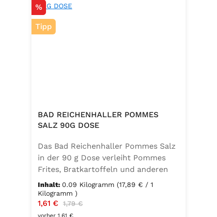
Rabatt
%
Tipp
BAD REICHENHALLER POMMES
SALZ 90G DOSE
Das Bad Reichenhaller Pommes Salz
in der 90 g Dose verleiht Pommes
Frites, Bratkartoffeln und anderen
Kartoffelspezialitäten den perfekten
Inhalt:
0.09 Kilogramm
(17,89 € / 1
Geschmack – ganz ohne
Kilogramm )
Verkaufspreis:
1,61 €
Regulärer Preis:
Geschmacksverstärker. Die feine
1,79 €
Mischung ist vegan, glutenfrei und
vorher 1,61 €