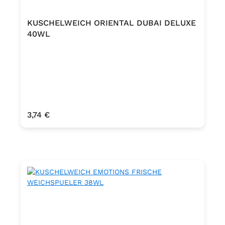
KUSCHELWEICH ORIENTAL DUBAI DELUXE
40WL
Regulärer Preis:
3,74 €