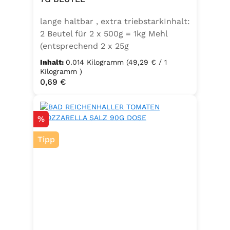
der Speisefettsäuren, Folsäure,
lange haltbar , extra triebstarkInhalt:
Kaliumjodat.
2 Beutel für 2 x 500g = 1kg Mehl
(entsprechend 2 x 25g
Frischhefe)Zutaten: Trockenbackhefe
Inhalt:
0.014 Kilogramm
(49,29 € / 1
, Emulgator E491 (Unter
Kilogramm )
Regulärer Preis:
0,69 €
Schutzatmosphäre verpackt)
Rabatt
%
Tipp