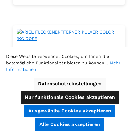
Diese Website verwendet Cookies, um Ihnen die
bestmögliche Funktionalität bieten zu können...
Mehr
Informationen
.
Datenschutzeinstellungen
Nur funktionale Cookies akzeptieren
ARIEL FLECKENENTFERNER PULVER
Ausgewählte Cookies akzeptieren
COLOR 1KG DOSE
SEHR GUT
(4.74 / 5)
Alle Cookies akzeptieren
aus
39
Bewertungen bei: shopauskunft.de, ausgezeichnet.org, shopvote.de ⓘ
Informationen zur Echtheit der Bewertungen