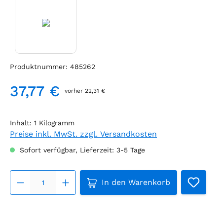
Produktnummer:
485262
37,77 €
vorher 22,31 €
Regulärer Preis:
Inhalt:
1 Kilogramm
Preise inkl. MwSt. zzgl. Versandkosten
Sofort verfügbar, Lieferzeit: 3-5 Tage
Produkt Anzahl: Gib den g
In den Warenkorb