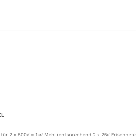
EL
tel für 2 x 500g = 1kg Mehl (entsprechend 2 x 25g Frischh