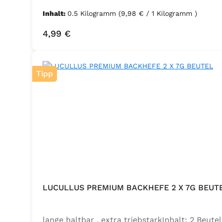
Inhalt:
0.5 Kilogramm
(9,98 € / 1 Kilogramm )
Regulärer Preis:
4,99 €
Tipp
LUCULLUS PREMIUM BACKHEFE 2 X 7G BEUT
lange haltbar , extra triebstarkInhalt: 2 Beu