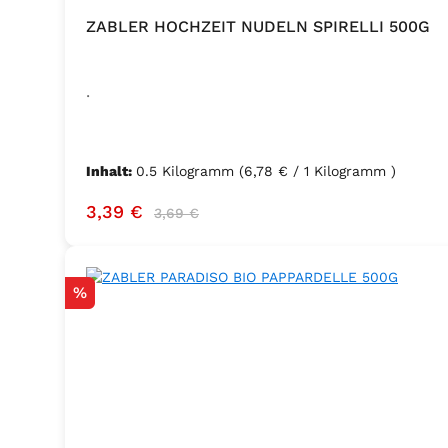
ZABLER HOCHZEIT NUDELN SPIRELLI 500G
.
Inhalt:
0.5 Kilogramm
(6,78 € / 1 Kilogramm )
Verkaufspreis:
Regulärer Preis:
3,39 €
3,69 €
Rabatt
%