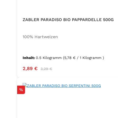
ZABLER PARADISO BIO PAPPARDELLE 500G
100% Hartweizen
Inhalt:
0.5 Kilogramm
(5,78 € / 1 Kilogramm )
Verkaufspreis:
Regulärer Preis:
2,89 €
3,29 €
Rabatt
%