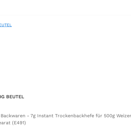
0G BEUTEL
ür Backwaren - 7g Instant Trockenbackhefe für 500g Weize
arat (E491)