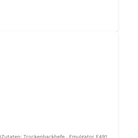
efe)Zutaten: Trockenbackhefe , Emulgator E491