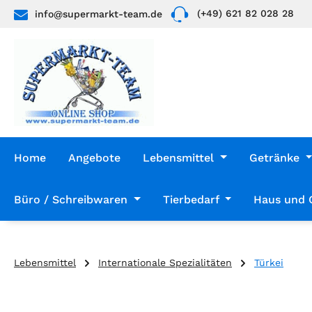
(+49) 621 82 028 28
info@supermarkt-team.de
 Hauptinhalt springen
Zur Suche springen
Zur Hauptnavigation springen
Home
Angebote
Lebensmittel
Getränke
Büro / Schreibwaren
Tierbedarf
Haus und 
Lebensmittel
Internationale Spezialitäten
Türkei