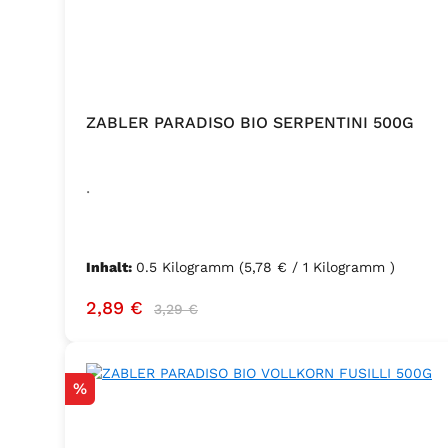
ZABLER PARADISO BIO SERPENTINI 500G
.
Inhalt:
0.5 Kilogramm
(5,78 € / 1 Kilogramm )
Verkaufspreis:
Regulärer Preis:
2,89 €
3,29 €
Rabatt
%