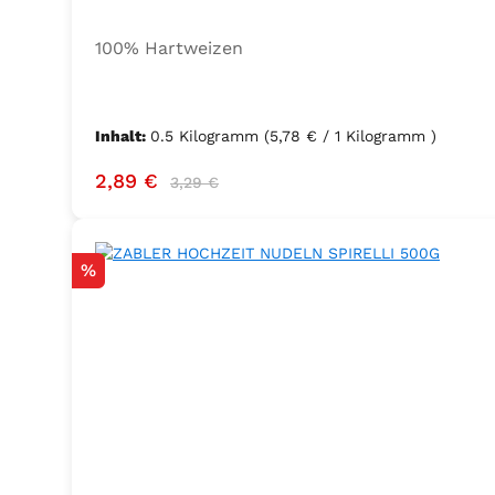
100% Hartweizen
Inhalt:
0.5 Kilogramm
(5,78 € / 1 Kilogramm )
Verkaufspreis:
Regulärer Preis:
2,89 €
3,29 €
Rabatt
%